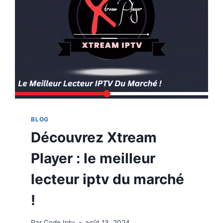
BLOG
Découvrez Xtream
Player : le meilleur
lecteur iptv du marché
!
Par
Code Iptv
août 13, 2024