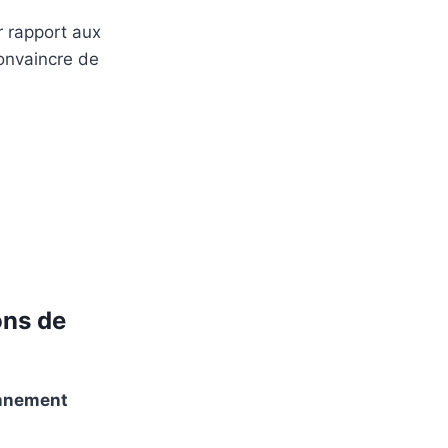
 rapport aux
convaincre de
ons de
nnement