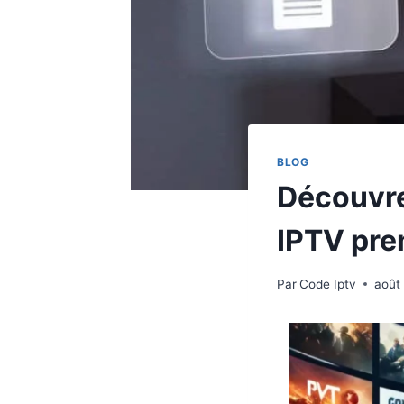
BLOG
Découvre
IPTV pr
Par
Code Iptv
août