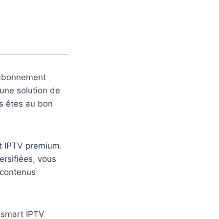
r abonnement
une solution de
us êtes au bon
t IPTV premium.
ersifiées, vous
 contenus
 smart IPTV