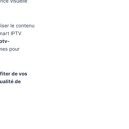
nce visuelle
iser le contenu
smart IPTV
ptv-
mmes pour
iter de vos
ualité de