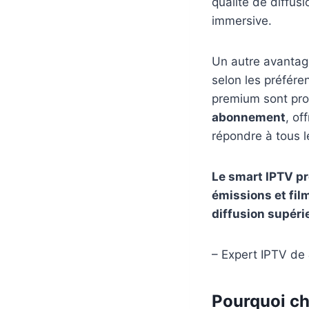
qualité de diffus
immersive.
Un autre avantage
selon les préfére
premium sont pro
abonnement
, of
répondre à tous l
Le smart IPTV pr
émissions et fil
diffusion supéri
– Expert IPTV de
Pourquoi ch