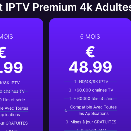
 IPTV Premium 4k Adulte
 MOIS
6 MOIS
€
€
48.99
.99
HD/4K/8K IPTV
K/8K IPTV
+60.000 chaînes TV
0 chaînes TV
+ 60000 film et série
 film et série
Compatible Avec Toutes
le Avec Toutes
les Applications
pplications
Mises à jour GRATUITES
jour GRATUITES
Support 24/7