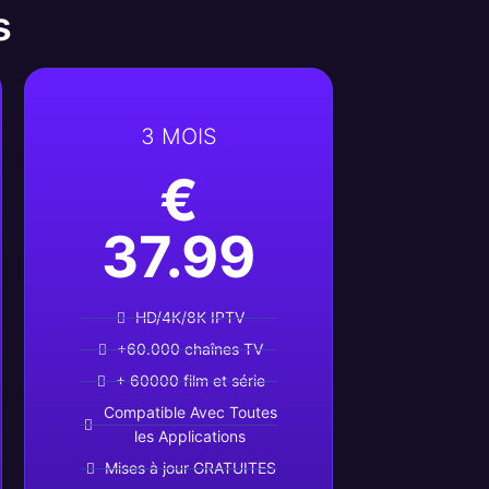
s
3 MOIS
€
37.99
HD/4K/8K IPTV
+60.000 chaînes TV
+ 60000 film et série
Compatible Avec Toutes
les Applications
Mises à jour GRATUITES