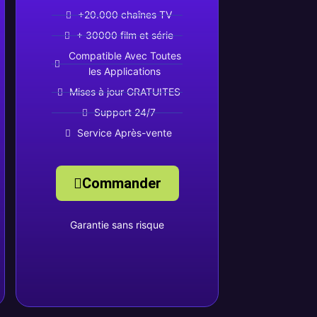
+20.000 chaînes TV
+ 30000 film et série
Compatible Avec Toutes
les Applications
Mises à jour GRATUITES
Support 24/7
Service Après-vente
Commander
Garantie sans risque