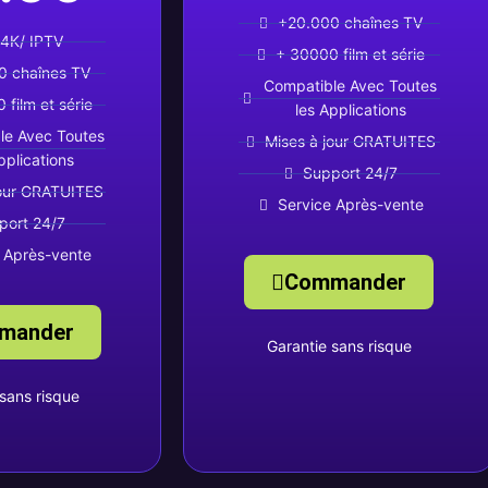
+20.000 chaînes TV
4K/ IPTV
+ 30000 film et série
0 chaînes TV
Compatible Avec Toutes
 film et série
les Applications
le Avec Toutes
Mises à jour GRATUITES
pplications
Support 24/7
jour GRATUITES
Service Après-vente
port 24/7
 Après-vente
Commander
mander
Garantie sans risque
sans risque