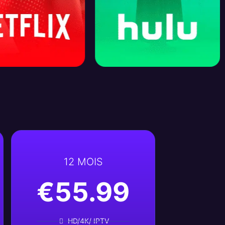
12 MOIS
€55.99
HD/4K/ IPTV