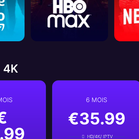
 4K
MOIS
6 MOIS
€
€35.99
.99
HD/4K/ IPTV