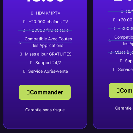
HD/
HD/4K/ IPTV
+20.00
+20.000 chaînes TV
+ 30000
+ 30000 film et série
Compatib
Compatible Avec Toutes
les A
les Applications
Mises à 
Mises à jour GRATUITES
Sup
Support 24/7
Service
Service Après-vente
Com
Commander
Garantie 
Garantie sans risque