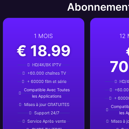
Abonnement
1 MOIS
12
€ 18.99
70
HD/4K/8K IPTV
+60.000 chaînes TV
+ 60000 film et série
HD/4
Compatible Avec Toutes
+60.00
les Applications
+ 60000
Mises à jour GRATUITES
Compatib
Support 24/7
les A
Service Après-vente
Mises à 