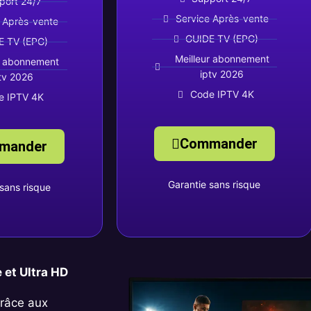
port 24/7
Service Après-vente
 Après-vente
GUIDE TV (EPG)
E TV (EPG)
Meilleur abonnement
r abonnement
iptv 2026
tv 2026
Code IPTV 4K
e IPTV 4K
Commander
mander
Garantie sans risque
sans risque
et Ultra HD
grâce aux