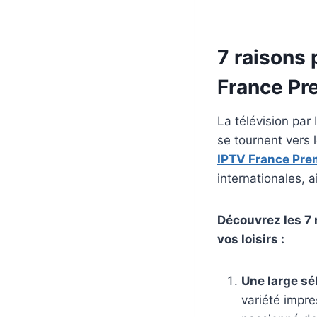
7 raisons 
France P
La télévision par
se tournent vers 
IPTV France Pr
internationales, 
Découvrez les 7 
vos loisirs :
Une large sé
variété impre