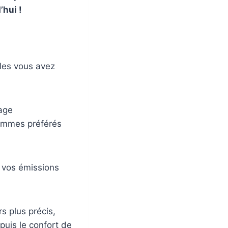
’hui !
lles vous avez
nage
rammes préférés
e vos émissions
s plus précis,
uis le confort de