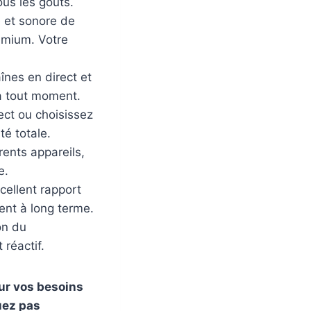
ous les goûts.
e et sonore de
remium. Votre
nes en direct et
à tout moment.
ect ou choisissez
té totale.
ents appareils,
e.
cellent rapport
ent à long terme.
on du
 réactif.
ur vos besoins
quez pas