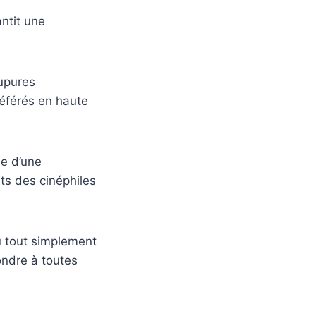
ntit une
oupures
référés en haute
se d’une
nts des cinéphiles
u tout simplement
ondre à toutes