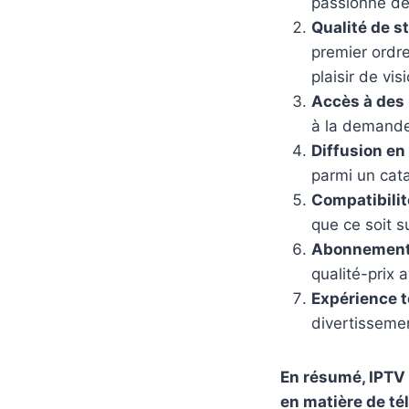
passionné de 
Qualité de s
premier ordre
plaisir de vi
Accès à des 
à la demande
Diffusion en
parmi un cata
Compatibilit
que ce soit s
Abonnement
qualité-prix
Expérience t
divertissemen
En résumé, IPTV
en matière de tél