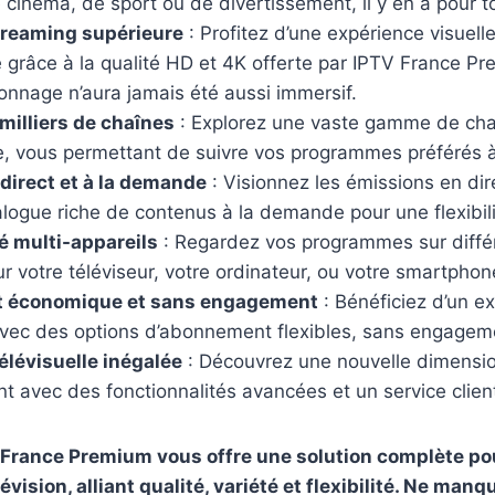
cinéma, de sport ou de divertissement, il y en a pour t
treaming supérieure
: Profitez d’une expérience visuell
 grâce à la qualité HD et 4K offerte par IPTV France P
sionnage n’aura jamais été aussi immersif.
milliers de chaînes
: Explorez une vaste gamme de chaî
, vous permettant de suivre vos programmes préférés 
 direct et à la demande
: Visionnez les émissions en dir
logue riche de contenus à la demande pour une flexibili
é multi-appareils
: Regardez vos programmes sur différ
ur votre téléviseur, votre ordinateur, ou votre smartphon
 économique et sans engagement
: Bénéficiez d’un ex
 avec des options d’abonnement flexibles, sans engagem
élévisuelle inégalée
: Découvrez une nouvelle dimensi
t avec des fonctionnalités avancées et un service client
 France Premium vous offre une solution complète po
évision, alliant qualité, variété et flexibilité. Ne man