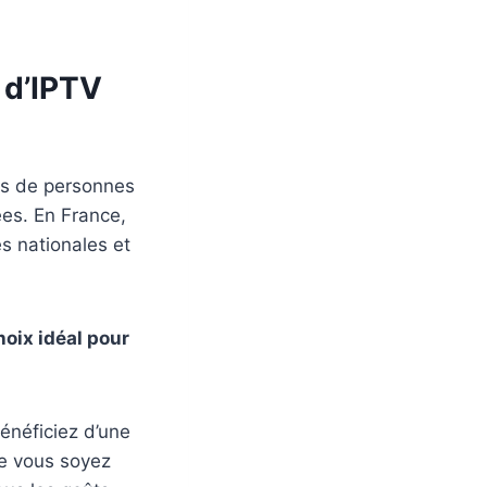
 d’IPTV
lus de personnes
ées. En France,
es nationales et
oix idéal pour
néficiez d’une
ue vous soyez