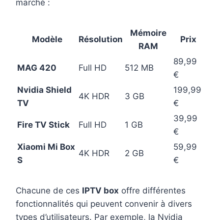
marché :
Mémoire
Modèle
Résolution
Prix
RAM
89,99
MAG 420
Full HD
512 MB
€
Nvidia Shield
199,99
4K HDR
3 GB
TV
€
39,99
Fire TV Stick
Full HD
1 GB
€
Xiaomi Mi Box
59,99
4K HDR
2 GB
S
€
Chacune de ces
IPTV box
offre différentes
fonctionnalités qui peuvent convenir à divers
types d’utilisateurs. Par exemple, la Nvidia