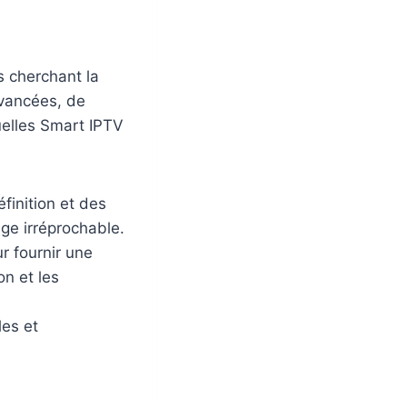
s cherchant la
avancées, de
quelles Smart IPTV
finition et des
age irréprochable.
r fournir une
n et les
les et