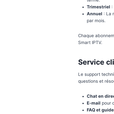
Trimestriel
:
Annuel
: La m
par mois.
Chaque abonnemen
Smart IPTV.
Service cl
Le support techn
questions et réso
Chat en dire
E-mail
pour 
FAQ et guide